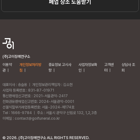
폐업 상조 도움받기
(주)고이장례연구소
이용약
개인정보처리방
중요정보 고시사
사업자정보확
고객센
상담사 조
관
|
침
|
항
|
인
|
터
|
회
대표이사 : 송슬옹
|
개인정보관리책임자 : 김소현
사업자 등록번호 : 831-87-01971
통신판매업신고번호 : 2021-서울관악-2417
전화권유판매업신고번호: 2024-서울관악-0001
선불식할부거래업등록번호: 서울-2024-제174호
Tel : 1666-9784
|
주소 :
서울시 관악구 신림로 132, 1,2,3층
이메일 : contact@goifuneral.co.kr
©
2026
. (주)고이장례연구소 ALL RIGHTS RESERVED.