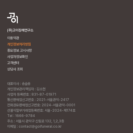
(주)고이장례연구소
이용약관
개인정보처리방침
중요정보 고시사항
사업자정보확인
고객센터
상담사 조회
대표이사 : 송슬옹
개인정보관리책임자 : 김소현
사업자 등록번호 : 831-87-01971
통신판매업신고번호 : 2021-서울관악-2417
전화권유판매업신고번호: 2024-서울관악-0001
선불식할부거래업등록번호: 서울-2024-제174호
Tel : 1666-9784
주소 :
서울시 관악구 신림로 132, 1,2,3층
이메일 : contact@goifuneral.co.kr