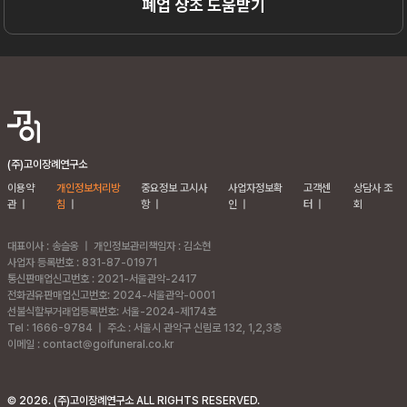
폐업 상조 도움받기
(주)고이장례연구소
이용약
개인정보처리방
중요정보 고시사
사업자정보확
고객센
상담사 조
관
|
침
|
항
|
인
|
터
|
회
대표이사 : 송슬옹
|
개인정보관리책임자 : 김소현
사업자 등록번호 : 831-87-01971
통신판매업신고번호 : 2021-서울관악-2417
전화권유판매업신고번호: 2024-서울관악-0001
선불식할부거래업등록번호: 서울-2024-제174호
Tel : 1666-9784
|
주소 :
서울시 관악구 신림로 132, 1,2,3층
이메일 : contact@goifuneral.co.kr
©
2026
. (주)고이장례연구소 ALL RIGHTS RESERVED.