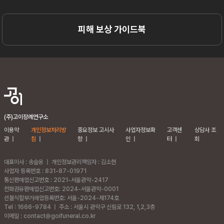
피해 보상 가이드북
(주)고이장례연구소
이용약
개인정보처리방
중요정보 고시사
사업자정보확
고객센
상담사 조
관
|
침
|
항
|
인
|
터
|
회
대표이사 : 송슬옹
|
개인정보관리책임자 : 김소현
사업자 등록번호 : 831-87-01971
통신판매업신고번호 : 2021-서울관악-2417
전화권유판매업신고번호: 2024-서울관악-0001
선불식할부거래업등록번호: 서울-2024-제174호
Tel : 1666-9784
|
주소 :
서울시 관악구 신림로 132, 1,2,3층
이메일 : contact@goifuneral.co.kr