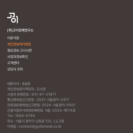
(주)고이장례연구소
이용약관
개인정보처리방침
중요정보 고시사항
사업자정보확인
고객센터
상담사 조회
대표이사 : 송슬옹
개인정보관리책임자 : 김소현
사업자 등록번호 : 831-87-01971
통신판매업신고번호 : 2021-서울관악-2417
전화권유판매업신고번호: 2024-서울관악-0001
선불식할부거래업등록번호: 서울-2024-제174호
Tel : 1666-9784
주소 :
서울시 관악구 신림로 132, 1,2,3층
이메일 : contact@goifuneral.co.kr