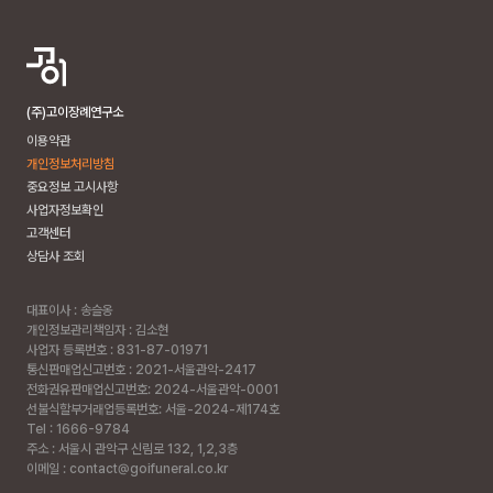
(주)고이장례연구소
이용약관
개인정보처리방침
중요정보 고시사항
사업자정보확인
고객센터
상담사 조회
대표이사 : 송슬옹
개인정보관리책임자 : 김소현
사업자 등록번호 : 831-87-01971
통신판매업신고번호 : 2021-서울관악-2417
전화권유판매업신고번호: 2024-서울관악-0001
선불식할부거래업등록번호: 서울-2024-제174호
Tel : 1666-9784
주소 :
서울시 관악구 신림로 132, 1,2,3층
이메일 : contact@goifuneral.co.kr