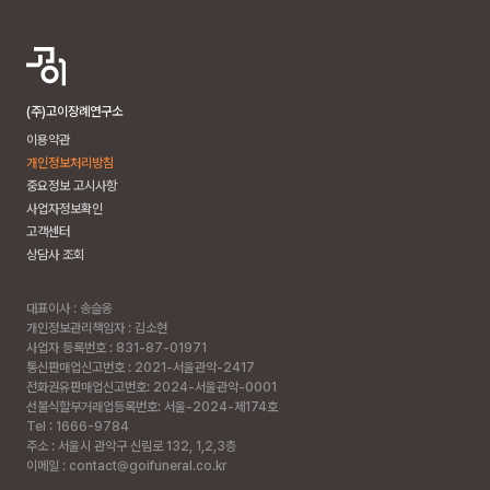
(주)고이장례연구소
이용약관
개인정보처리방침
중요정보 고시사항
사업자정보확인
고객센터
상담사 조회
대표이사 : 송슬옹
개인정보관리책임자 : 김소현
사업자 등록번호 : 831-87-01971
통신판매업신고번호 : 2021-서울관악-2417
전화권유판매업신고번호: 2024-서울관악-0001
선불식할부거래업등록번호: 서울-2024-제174호
Tel : 1666-9784
주소 :
서울시 관악구 신림로 132, 1,2,3층
이메일 : contact@goifuneral.co.kr