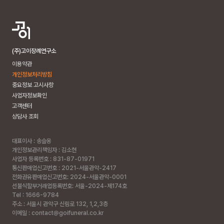
(주)고이장례연구소
이용약관
개인정보처리방침
중요정보 고시사항
사업자정보확인
고객센터
상담사 조회
대표이사 : 송슬옹
개인정보관리책임자 : 김소현
사업자 등록번호 : 831-87-01971
통신판매업신고번호 : 2021-서울관악-2417
전화권유판매업신고번호: 2024-서울관악-0001
선불식할부거래업등록번호: 서울-2024-제174호
Tel : 1666-9784
주소 :
서울시 관악구 신림로 132, 1,2,3층
이메일 : contact@goifuneral.co.kr