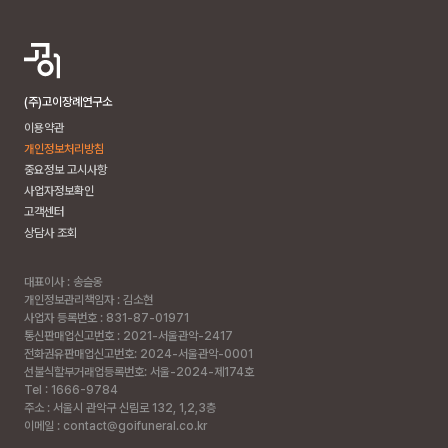
(주)고이장례연구소
이용약관
개인정보처리방침
중요정보 고시사항
사업자정보확인
고객센터
상담사 조회
대표이사 : 송슬옹
개인정보관리책임자 : 김소현
사업자 등록번호 : 831-87-01971
통신판매업신고번호 : 2021-서울관악-2417
전화권유판매업신고번호: 2024-서울관악-0001
선불식할부거래업등록번호: 서울-2024-제174호
Tel : 1666-9784
주소 :
서울시 관악구 신림로 132, 1,2,3층
이메일 : contact@goifuneral.co.kr