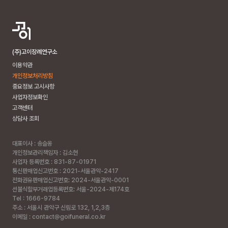
(주)고이장례연구소
이용약관
개인정보처리방침
중요정보 고시사항
사업자정보확인
고객센터
상담사 조회
대표이사 : 송슬옹
개인정보관리책임자 : 김소현
사업자 등록번호 : 831-87-01971
통신판매업신고번호 : 2021-서울관악-2417
전화권유판매업신고번호: 2024-서울관악-0001
선불식할부거래업등록번호: 서울-2024-제174호
Tel : 1666-9784
주소 :
서울시 관악구 신림로 132, 1,2,3층
이메일 : contact@goifuneral.co.kr