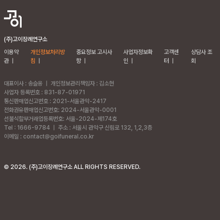
(주)고이장례연구소
이용약
개인정보처리방
중요정보 고시사
사업자정보확
고객센
상담사 조
관
|
침
|
항
|
인
|
터
|
회
대표이사 : 송슬옹
|
개인정보관리책임자 : 김소현
사업자 등록번호 : 831-87-01971
통신판매업신고번호 : 2021-서울관악-2417
전화권유판매업신고번호: 2024-서울관악-0001
선불식할부거래업등록번호: 서울-2024-제174호
Tel : 1666-9784
|
주소 :
서울시 관악구 신림로 132, 1,2,3층
이메일 : contact@goifuneral.co.kr
©
2026
. (주)고이장례연구소 ALL RIGHTS RESERVED.