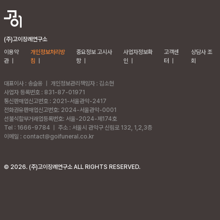
(주)고이장례연구소
이용약
개인정보처리방
중요정보 고시사
사업자정보확
고객센
상담사 조
관
|
침
|
항
|
인
|
터
|
회
대표이사 : 송슬옹
|
개인정보관리책임자 : 김소현
사업자 등록번호 : 831-87-01971
통신판매업신고번호 : 2021-서울관악-2417
전화권유판매업신고번호: 2024-서울관악-0001
선불식할부거래업등록번호: 서울-2024-제174호
Tel : 1666-9784
|
주소 :
서울시 관악구 신림로 132, 1,2,3층
이메일 : contact@goifuneral.co.kr
©
2026
. (주)고이장례연구소 ALL RIGHTS RESERVED.