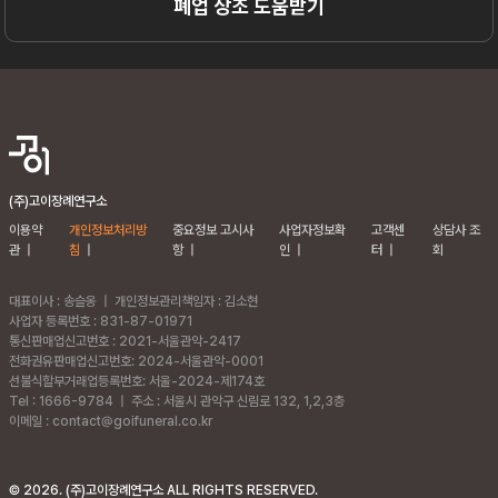
폐업 상조 도움받기
(주)고이장례연구소
이용약
개인정보처리방
중요정보 고시사
사업자정보확
고객센
상담사 조
관
|
침
|
항
|
인
|
터
|
회
대표이사 : 송슬옹
|
개인정보관리책임자 : 김소현
사업자 등록번호 : 831-87-01971
통신판매업신고번호 : 2021-서울관악-2417
전화권유판매업신고번호: 2024-서울관악-0001
선불식할부거래업등록번호: 서울-2024-제174호
Tel : 1666-9784
|
주소 :
서울시 관악구 신림로 132, 1,2,3층
이메일 : contact@goifuneral.co.kr
©
2026
. (주)고이장례연구소 ALL RIGHTS RESERVED.