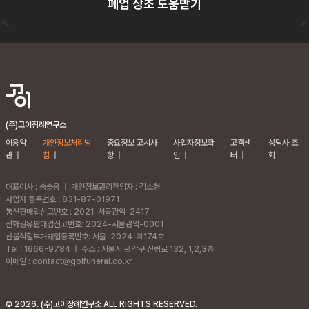
폐업 상조 도움받기
(주)고이장례연구소
이용약
개인정보처리방
중요정보 고시사
사업자정보확
고객센
상담사 조
관
|
침
|
항
|
인
|
터
|
회
대표이사 : 송슬옹
|
개인정보관리책임자 : 김소현
사업자 등록번호 : 831-87-01971
통신판매업신고번호 : 2021-서울관악-2417
전화권유판매업신고번호: 2024-서울관악-0001
선불식할부거래업등록번호: 서울-2024-제174호
Tel : 1666-9784
|
주소 :
서울시 관악구 신림로 132, 1,2,3층
이메일 : contact@goifuneral.co.kr
©
2026
. (주)고이장례연구소 ALL RIGHTS RESERVED.