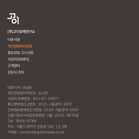
(주)고이장례연구소
이용약관
개인정보처리방침
중요정보 고시사항
사업자정보확인
고객센터
상담사 조회
대표이사 : 송슬옹
개인정보관리책임자 : 김소현
사업자 등록번호 : 831-87-01971
통신판매업신고번호 : 2021-서울관악-2417
전화권유판매업신고번호: 2024-서울관악-0001
선불식할부거래업등록번호: 서울-2024-제174호
Tel : 1666-9784
주소 :
서울시 관악구 신림로 132, 1,2,3층
이메일 : contact@goifuneral.co.kr