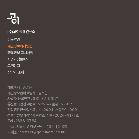
(주)고이장례연구소
이용약관
개인정보처리방침
중요정보 고시사항
사업자정보확인
고객센터
상담사 조회
대표이사 : 송슬옹
개인정보관리책임자 : 김소현
사업자 등록번호 : 831-87-01971
통신판매업신고번호 : 2021-서울관악-2417
전화권유판매업신고번호: 2024-서울관악-0001
선불식할부거래업등록번호: 서울-2024-제174호
Tel : 1666-9784
주소 :
서울시 관악구 신림로 132, 1,2,3층
이메일 : contact@goifuneral.co.kr