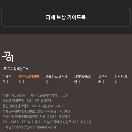
피해 보상 가이드북
(주)고이장례연구소
이용약
개인정보처리방
중요정보 고시사
사업자정보확
고객센
상담사 조
관
|
침
|
항
|
인
|
터
|
회
대표이사 : 송슬옹
|
개인정보관리책임자 : 김소현
사업자 등록번호 : 831-87-01971
통신판매업신고번호 : 2021-서울관악-2417
전화권유판매업신고번호: 2024-서울관악-0001
선불식할부거래업등록번호: 서울-2024-제174호
Tel : 1666-9784
|
주소 :
서울시 관악구 신림로 132, 1,2,3층
이메일 : contact@goifuneral.co.kr