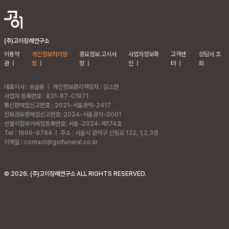
(주)고이장례연구소
이용약
개인정보처리방
중요정보 고시사
사업자정보확
고객센
상담사 조
관
|
침
|
항
|
인
|
터
|
회
대표이사 : 송슬옹
|
개인정보관리책임자 : 김소현
사업자 등록번호 : 831-87-01971
통신판매업신고번호 : 2021-서울관악-2417
전화권유판매업신고번호: 2024-서울관악-0001
선불식할부거래업등록번호: 서울-2024-제174호
Tel : 1666-9784
|
주소 :
서울시 관악구 신림로 132, 1,2,3층
이메일 : contact@goifuneral.co.kr
©
2026
. (주)고이장례연구소 ALL RIGHTS RESERVED.