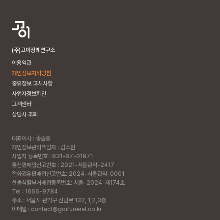
(주)고이장례연구소
이용약관
개인정보처리방침
중요정보 고시사항
사업자정보확인
고객센터
상담사 조회
대표이사 : 송슬옹
개인정보관리책임자 : 김소현
사업자 등록번호 : 831-87-01971
통신판매업신고번호 : 2021-서울관악-2417
전화권유판매업신고번호: 2024-서울관악-0001
선불식할부거래업등록번호: 서울-2024-제174호
Tel : 1666-9784
주소 :
서울시 관악구 신림로 132, 1,2,3층
이메일 : contact@goifuneral.co.kr