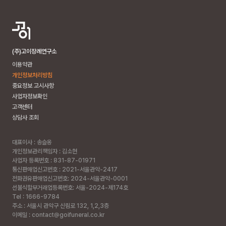
(주)고이장례연구소
이용약관
개인정보처리방침
중요정보 고시사항
사업자정보확인
고객센터
상담사 조회
대표이사 : 송슬옹
개인정보관리책임자 : 김소현
사업자 등록번호 : 831-87-01971
통신판매업신고번호 : 2021-서울관악-2417
전화권유판매업신고번호: 2024-서울관악-0001
선불식할부거래업등록번호: 서울-2024-제174호
Tel : 1666-9784
주소 :
서울시 관악구 신림로 132, 1,2,3층
이메일 : contact@goifuneral.co.kr