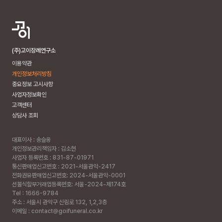
(주)고이장례연구소
이용약관
개인정보처리방침
중요정보 고시사항
사업자정보확인
고객센터
상담사 조회
대표이사 : 송슬옹
개인정보관리책임자 : 김소현
사업자 등록번호 : 831-87-01971
통신판매업신고번호 : 2021-서울관악-2417
전화권유판매업신고번호: 2024-서울관악-0001
선불식할부거래업등록번호: 서울-2024-제174호
Tel : 1666-9784
주소 :
서울시 관악구 신림로 132, 1,2,3층
이메일 : contact@goifuneral.co.kr