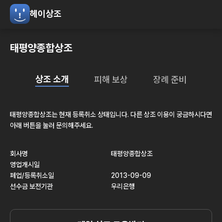
헤이상조
태평양종합상조
상조 소개
피해 보상
장례 준비
태평양종합상조
는 현재
등록취소
상태입니다. 다른 상조 이용이 궁금하시다면
아래 버튼을 눌러 문의해주세요.
회사명
태평양종합상조
영업개시일
폐업/등록취소일
2013-09-09
선수금 보전기관
우리은행