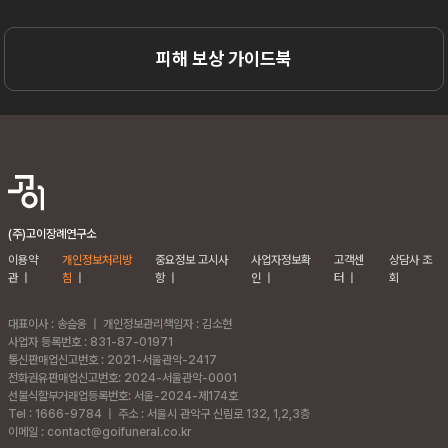
피해 보상 가이드북
(주)고이장례연구소
이용약
개인정보처리방
중요정보 고시사
사업자정보확
고객센
상담사 조
관
|
침
|
항
|
인
|
터
|
회
대표이사 : 송슬옹
|
개인정보관리책임자 : 김소현
사업자 등록번호 : 831-87-01971
통신판매업신고번호 : 2021-서울관악-2417
전화권유판매업신고번호: 2024-서울관악-0001
선불식할부거래업등록번호: 서울-2024-제174호
Tel : 1666-9784
|
주소 :
서울시 관악구 신림로 132, 1,2,3층
이메일 : contact@goifuneral.co.kr