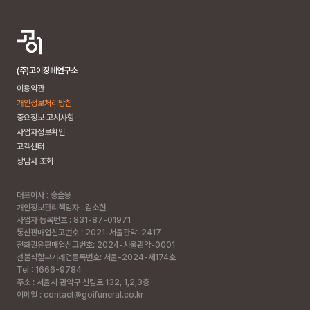
(주)고이장례연구소
이용약관
개인정보처리방침
중요정보 고시사항
사업자정보확인
고객센터
상담사 조회
대표이사 : 송슬옹
개인정보관리책임자 : 김소현
사업자 등록번호 : 831-87-01971
통신판매업신고번호 : 2021-서울관악-2417
전화권유판매업신고번호: 2024-서울관악-0001
선불식할부거래업등록번호: 서울-2024-제174호
Tel : 1666-9784
주소 :
서울시 관악구 신림로 132, 1,2,3층
이메일 : contact@goifuneral.co.kr