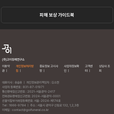
피해 보상 가이드북
(주)고이장례연구소
이용약
개인정보처리방
중요정보 고시사
사업자정보확
고객센
상담사 조
관
|
침
|
항
|
인
|
터
|
회
대표이사 : 송슬옹
|
개인정보관리책임자 : 김소현
사업자 등록번호 : 831-87-01971
통신판매업신고번호 : 2021-서울관악-2417
전화권유판매업신고번호: 2024-서울관악-0001
선불식할부거래업등록번호: 서울-2024-제174호
Tel : 1666-9784
|
주소 :
서울시 관악구 신림로 132, 1,2,3층
이메일 : contact@goifuneral.co.kr